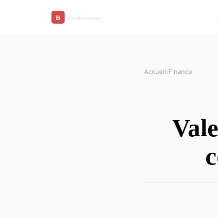
Accueil
›
Finance
Vale
c