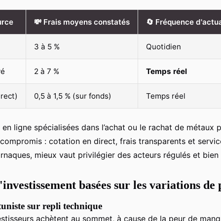
urce
💸 Frais moyens constatés
🔄 Fréquence d'actua
3 à 5 %
Quotidien
vé
2 à 7 %
Temps réel
irect)
0,5 à 1,5 % (sur fonds)
Temps réel
en ligne spécialisées dans l’achat ou le rachat de métaux p
ompromis : cotation en direct, frais transparents et service 
arnaques, mieux vaut privilégier des acteurs régulés et bien
'investissement basées sur les variations de 
uniste sur repli technique
stisseurs achètent au sommet, à cause de la peur de manque