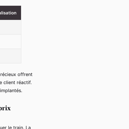
lisation
récieux offrent
client réactif.
 implantés.
prix
r le train. La