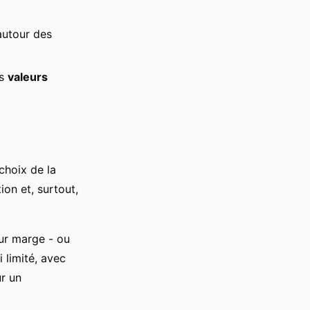
autour des
es
valeurs
choix de la
ion et, surtout,
eur marge - ou
 limité, avec
ur un