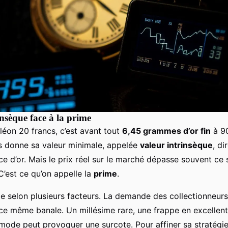
insèque face à la prime
éon 20 francs, c’est avant tout
6,45 grammes d’or fin
à 90
s donne sa valeur minimale, appelée
valeur intrinsèque
, di
ce d’or. Mais le prix réel sur le marché dépasse souvent ce s
C’est ce qu’on appelle la
prime
.
e selon plusieurs facteurs. La demande des collectionneurs
ce même banale. Un millésime rare, une frappe en excellent
mode peut provoquer une surcote. Pour affiner sa stratégie,