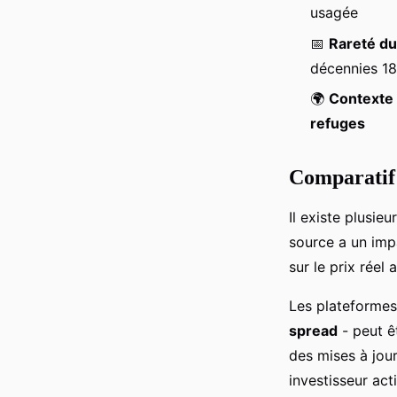
usagée
📅
Rareté du
décennies 1
🌍
Contexte 
refuges
Comparatif 
Il existe plusie
source a un impa
sur le prix réel
Les plateformes
spread
- peut êt
des mises à jou
investisseur acti