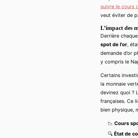
suivre le cours 
veut éviter de p
L’impact des 
Derrière chaque
spot de l’or
, ét
demande d’or phy
y compris le Na
Certains investi
la monnaie verte 
devinez quoi ? L
françaises. Ce li
bien physique, m
📉
Cours spo
🔍
État de c