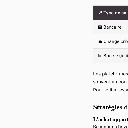
📍 Type de so
🏦 Bancaire
💼 Change pri
📊 Bourse (ind
Les plateformes 
souvent un bon c
Pour éviter les 
Stratégies d
L'achat opport
Beaucoup d’inve