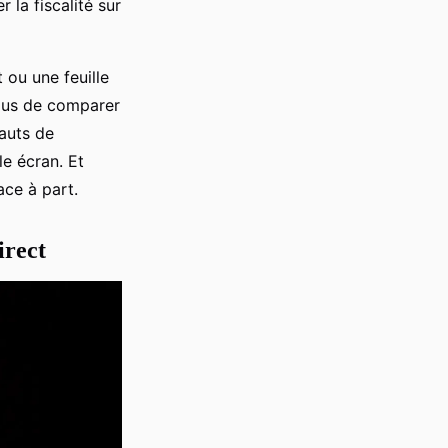
r la fiscalité sur
 ou une feuille
plus de comparer
sauts de
le écran. Et
ace à part.
irect