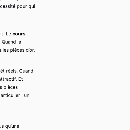
écessité pour qui
nt. Le
cours
. Quand la
les pièces d’or,
rêt réels. Quand
ttractif. Et
es pièces
articulier : un
us qu’une