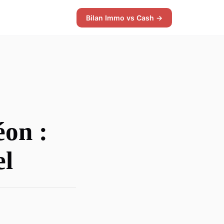
Bilan Immo vs Cash →
éon :
el