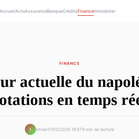
Accueil
Actu
Assurance
Banque
Crédits
Finance
Immobilier
FINANCE
ur actuelle du napol
otations en temps ré
Imran
11/03/2026 19:57
9 min de lecture
I